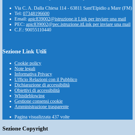
Via C. A. Dalla Chiesa 114 - 63811 Sant'Elpidio a Mare (FM)
Tel:
07348196600
Email:
apic839002@istruzione.it
Link per inviare una mail
PEC:
apic839002@pec.istruzione.it
Link per inviare una mail
C.F.: 90055110440
Sezione Link Utili
Cookie policy
Note legali
Informativa Privacy
Ufficio Relazioni con il Pubblico
Dichiarazione di accessibilità
Obiettivi di accessibilità
Whistleblowing
Gestione consensi cookie
Amministrazione trasparente
Pagina visualizzata
437
volte
Sezione Copyright