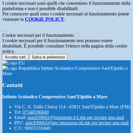
I cookie necessari sono quelli che consentono il funzionamento della
piattaforma e non è possibile disabilitarli.
Per conoscere quali sono i cookie necessari al funzionamento potete
visionare la
COOKIE POLICY
.
Cookie necessari per il funzionamento
I cookie necessari per il funzionamento non possono essere
disabilitati. È possibile consultare l'elenco nella pagina della cookie
policy.
Accetta tutti
Salva le preferenze
Istituto Scolastico Comprensivo Sant'Elpidio a
Mare
Contatti
Istituto Scolastico Comprensivo Sant'Elpidio a Mare
Via C. A. Dalla Chiesa 114 - 63811 Sant'Elpidio a Mare (FM)
Tel:
07348196600
Email:
apic839002@istruzione.it
Link per inviare una mail
PEC:
apic839002@pec.istruzione.it
Link per inviare una mail
C.F.: 90055110440