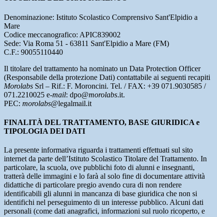
Denominazione: Istituto Scolastico Comprensivo Sant'Elpidio a
Mare
Codice meccanografico:
APIC839002
Sede: Via Roma 51 - 63811 Sant'Elpidio a Mare (FM)
C.F.: 90055110440
Il titolare del trattamento ha nominato un Data Protection Officer
(Responsabile della protezione Dati) contattabile ai seguenti recapiti
Morolabs
Srl – Rif.: F. Moroncini. Tel. / FAX: +39 071.9030585 /
071.2210025 e‐
mail
: dpo@
morolabs
.it.
PEC:
morolabs
@legalmail.it
FINALITÀ DEL TRATTAMENTO, BASE GIURIDICA e
TIPOLOGIA DEI DATI
La presente informativa riguarda i trattamenti effettuati sul sito
internet da parte dell’Istituto Scolastico Titolare del Trattamento. In
particolare, la scuola, ove pubblichi foto di alunni e insegnanti,
tratterà delle immagini e lo farà al solo fine di documentare attività
didattiche di particolare pregio avendo cura di non rendere
identificabili gli alunni in mancanza di base giuridica che non si
identifichi nel perseguimento di un interesse pubblico. Alcuni dati
personali (come dati anagrafici, informazioni sul ruolo ricoperto, e