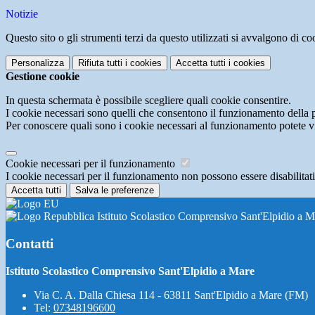
Notizie
Questo sito o gli strumenti terzi da questo utilizzati si avvalgono di coo
Personalizza
Rifiuta tutti
i cookies
Accetta tutti
i cookies
Gestione cookie
In questa schermata è possibile scegliere quali cookie consentire.
I cookie necessari sono quelli che consentono il funzionamento della pi
Per conoscere quali sono i cookie necessari al funzionamento potete v
Cookie necessari per il funzionamento
I cookie necessari per il funzionamento non possono essere disabilitati.
Accetta tutti
Salva le preferenze
Istituto Scolastico Comprensivo Sant'Elpidio a M
Contatti
Istituto Scolastico Comprensivo Sant'Elpidio a Mare
Via C. A. Dalla Chiesa 114 - 63811 Sant'Elpidio a Mare (FM)
Tel:
07348196600