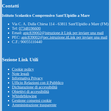
Contatti
Istituto Scolastico Comprensivo Sant'Elpidio a Mare
Via C. A. Dalla Chiesa 114 - 63811 Sant'Elpidio a Mare (FM)
Tel:
07348196600
Email:
apic839002@istruzione.it
Link per inviare una mail
PEC:
apic839002@pec.istruzione.it
Link per inviare una mail
C.F.: 90055110440
Sezione Link Utili
Cookie policy
Note legali
Informativa Privacy
Ufficio Relazioni con il Pubblico
Dichiarazione di accessibilità
Obiettivi di accessibilità
Whistleblowing
Gestione consensi cookie
Amministrazione trasparente