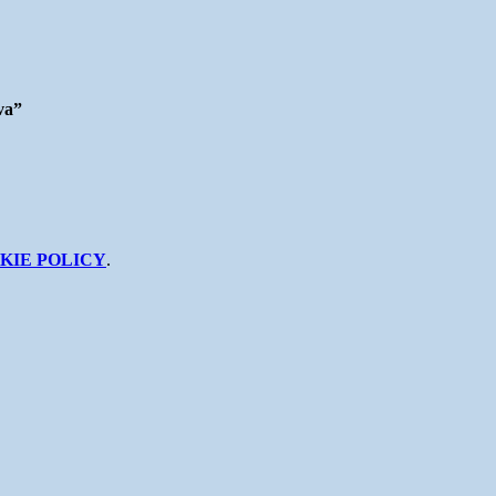
va”
KIE POLICY
.