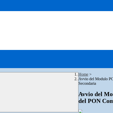
Home
>
Avvio del Modulo 
Secondaria
Avvio del 
del PON Com