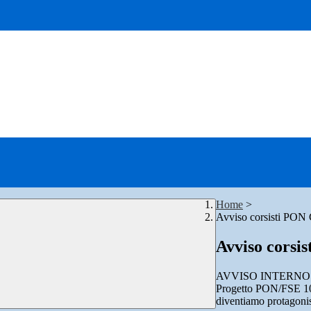
Home
>
Avviso corsisti PON 
Avviso corsi
AVVISO INTERNO SE
Progetto PON/FSE 1
diventiamo protagonis