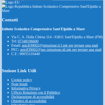
Istituto Scolastico Comprensivo Sant'Elpidio a
Mare
Contatti
Istituto Scolastico Comprensivo Sant'Elpidio a Mare
Via C. A. Dalla Chiesa 114 - 63811 Sant'Elpidio a Mare (FM)
Tel:
07348196600
Email:
apic839002@istruzione.it
Link per inviare una mail
PEC:
apic839002@pec.istruzione.it
Link per inviare una mail
C.F.: 90055110440
Sezione Link Utili
Cookie policy
Note legali
Informativa Privacy
Ufficio Relazioni con il Pubblico
Dichiarazione di accessibilità
Obiettivi di accessibilità