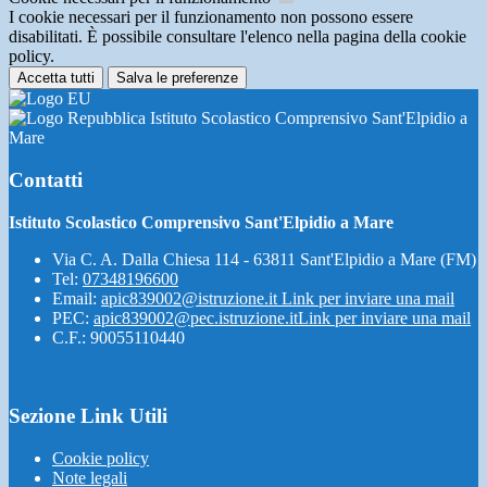
I cookie necessari per il funzionamento non possono essere
disabilitati. È possibile consultare l'elenco nella pagina della cookie
policy.
Accetta tutti
Salva le preferenze
Istituto Scolastico Comprensivo Sant'Elpidio a
Mare
Contatti
Istituto Scolastico Comprensivo Sant'Elpidio a Mare
Via C. A. Dalla Chiesa 114 - 63811 Sant'Elpidio a Mare (FM)
Tel:
07348196600
Email:
apic839002@istruzione.it
Link per inviare una mail
PEC:
apic839002@pec.istruzione.it
Link per inviare una mail
C.F.: 90055110440
Sezione Link Utili
Cookie policy
Note legali