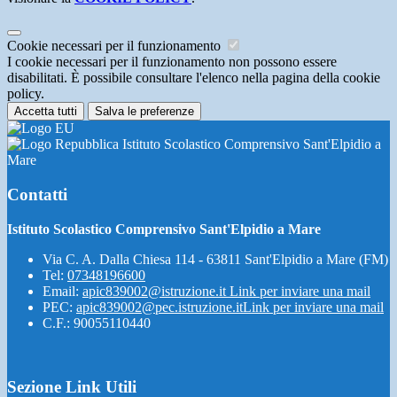
Cookie necessari per il funzionamento
I cookie necessari per il funzionamento non possono essere
disabilitati. È possibile consultare l'elenco nella pagina della cookie
policy.
Accetta tutti
Salva le preferenze
Istituto Scolastico Comprensivo Sant'Elpidio a
Mare
Contatti
Istituto Scolastico Comprensivo Sant'Elpidio a Mare
Via C. A. Dalla Chiesa 114 - 63811 Sant'Elpidio a Mare (FM)
Tel:
07348196600
Email:
apic839002@istruzione.it
Link per inviare una mail
PEC:
apic839002@pec.istruzione.it
Link per inviare una mail
C.F.: 90055110440
Sezione Link Utili