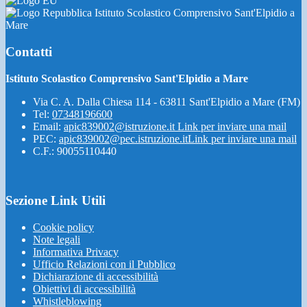
Istituto Scolastico Comprensivo Sant'Elpidio a
Mare
Contatti
Istituto Scolastico Comprensivo Sant'Elpidio a Mare
Via C. A. Dalla Chiesa 114 - 63811 Sant'Elpidio a Mare (FM)
Tel:
07348196600
Email:
apic839002@istruzione.it
Link per inviare una mail
PEC:
apic839002@pec.istruzione.it
Link per inviare una mail
C.F.: 90055110440
Sezione Link Utili
Cookie policy
Note legali
Informativa Privacy
Ufficio Relazioni con il Pubblico
Dichiarazione di accessibilità
Obiettivi di accessibilità
Whistleblowing