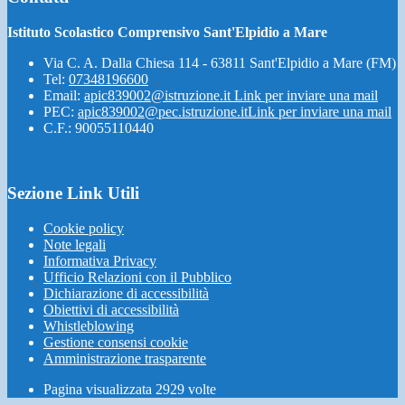
Istituto Scolastico Comprensivo Sant'Elpidio a Mare
Via C. A. Dalla Chiesa 114 - 63811 Sant'Elpidio a Mare (FM)
Tel:
07348196600
Email:
apic839002@istruzione.it
Link per inviare una mail
PEC:
apic839002@pec.istruzione.it
Link per inviare una mail
C.F.: 90055110440
Sezione Link Utili
Cookie policy
Note legali
Informativa Privacy
Ufficio Relazioni con il Pubblico
Dichiarazione di accessibilità
Obiettivi di accessibilità
Whistleblowing
Gestione consensi cookie
Amministrazione trasparente
Pagina visualizzata
2929
volte