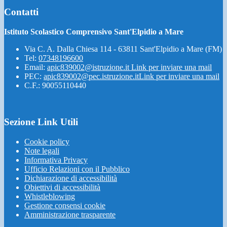
Contatti
Istituto Scolastico Comprensivo Sant'Elpidio a Mare
Via C. A. Dalla Chiesa 114 - 63811 Sant'Elpidio a Mare (FM)
Tel:
07348196600
Email:
apic839002@istruzione.it
Link per inviare una mail
PEC:
apic839002@pec.istruzione.it
Link per inviare una mail
C.F.: 90055110440
Sezione Link Utili
Cookie policy
Note legali
Informativa Privacy
Ufficio Relazioni con il Pubblico
Dichiarazione di accessibilità
Obiettivi di accessibilità
Whistleblowing
Gestione consensi cookie
Amministrazione trasparente