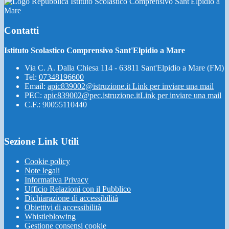
Istituto Scolastico Comprensivo Sant'Elpidio a
Mare
Contatti
Istituto Scolastico Comprensivo Sant'Elpidio a Mare
Via C. A. Dalla Chiesa 114 - 63811 Sant'Elpidio a Mare (FM)
Tel:
07348196600
Email:
apic839002@istruzione.it
Link per inviare una mail
PEC:
apic839002@pec.istruzione.it
Link per inviare una mail
C.F.: 90055110440
Sezione Link Utili
Cookie policy
Note legali
Informativa Privacy
Ufficio Relazioni con il Pubblico
Dichiarazione di accessibilità
Obiettivi di accessibilità
Whistleblowing
Gestione consensi cookie