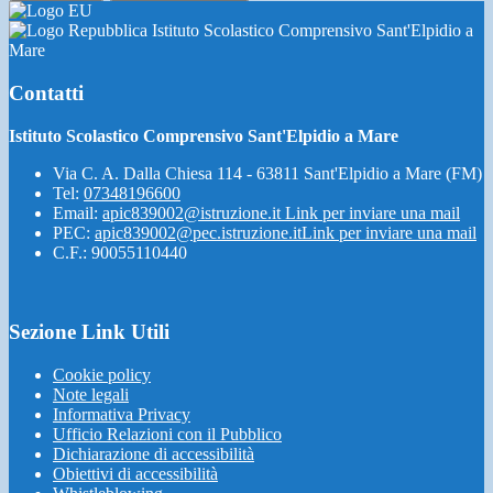
Istituto Scolastico Comprensivo Sant'Elpidio a
Mare
Contatti
Istituto Scolastico Comprensivo Sant'Elpidio a Mare
Via C. A. Dalla Chiesa 114 - 63811 Sant'Elpidio a Mare (FM)
Tel:
07348196600
Email:
apic839002@istruzione.it
Link per inviare una mail
PEC:
apic839002@pec.istruzione.it
Link per inviare una mail
C.F.: 90055110440
Sezione Link Utili
Cookie policy
Note legali
Informativa Privacy
Ufficio Relazioni con il Pubblico
Dichiarazione di accessibilità
Obiettivi di accessibilità