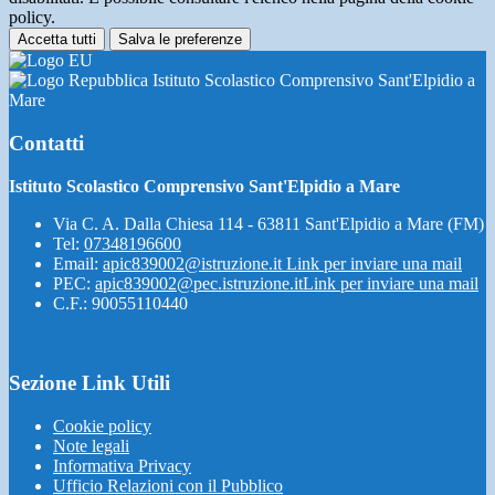
policy.
Accetta tutti
Salva le preferenze
Istituto Scolastico Comprensivo Sant'Elpidio a
Mare
Contatti
Istituto Scolastico Comprensivo Sant'Elpidio a Mare
Via C. A. Dalla Chiesa 114 - 63811 Sant'Elpidio a Mare (FM)
Tel:
07348196600
Email:
apic839002@istruzione.it
Link per inviare una mail
PEC:
apic839002@pec.istruzione.it
Link per inviare una mail
C.F.: 90055110440
Sezione Link Utili
Cookie policy
Note legali
Informativa Privacy
Ufficio Relazioni con il Pubblico