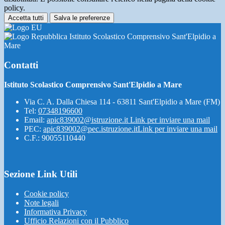
policy.
Accetta tutti
Salva le preferenze
Istituto Scolastico Comprensivo Sant'Elpidio a
Mare
Contatti
Istituto Scolastico Comprensivo Sant'Elpidio a Mare
Via C. A. Dalla Chiesa 114 - 63811 Sant'Elpidio a Mare (FM)
Tel:
07348196600
Email:
apic839002@istruzione.it
Link per inviare una mail
PEC:
apic839002@pec.istruzione.it
Link per inviare una mail
C.F.: 90055110440
Sezione Link Utili
Cookie policy
Note legali
Informativa Privacy
Ufficio Relazioni con il Pubblico