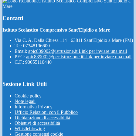
Istituto Scolastico Comprensivo Sant'Elpidio a
Mare
Contatti
Istituto Scolastico Comprensivo Sant'Elpidio a Mare
Via C. A. Dalla Chiesa 114 - 63811 Sant'Elpidio a Mare (FM)
Tel:
07348196600
Email:
apic839002@istruzione.it
Link per inviare una mail
PEC:
apic839002@pec.istruzione.it
Link per inviare una mail
C.F.: 90055110440
Sezione Link Utili
Cookie policy
Note legali
Informativa Privacy
Ufficio Relazioni con il Pubblico
Dichiarazione di accessibilità
Obiettivi di accessibilità
Whistleblowing
Gestione consensi cookie