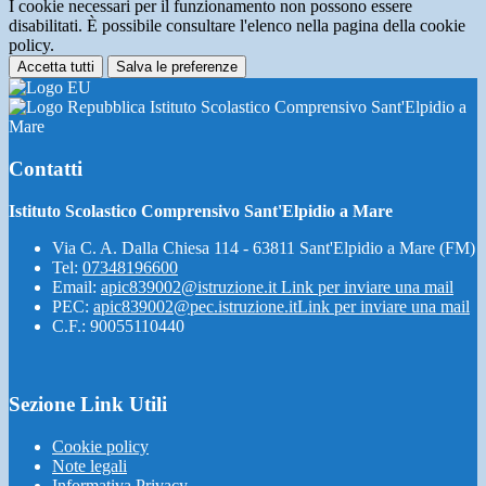
I cookie necessari per il funzionamento non possono essere
disabilitati. È possibile consultare l'elenco nella pagina della cookie
policy.
Accetta tutti
Salva le preferenze
Istituto Scolastico Comprensivo Sant'Elpidio a
Mare
Contatti
Istituto Scolastico Comprensivo Sant'Elpidio a Mare
Via C. A. Dalla Chiesa 114 - 63811 Sant'Elpidio a Mare (FM)
Tel:
07348196600
Email:
apic839002@istruzione.it
Link per inviare una mail
PEC:
apic839002@pec.istruzione.it
Link per inviare una mail
C.F.: 90055110440
Sezione Link Utili
Cookie policy
Note legali
Informativa Privacy