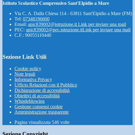
Istituto Scolastico Comprensivo Sant'Elpidio a Mare
Via C. A. Dalla Chiesa 114 - 63811 Sant'Elpidio a Mare (FM)
Tel:
07348196600
Email:
apic839002@istruzione.it
Link per inviare una mail
PEC:
apic839002@pec.istruzione.it
Link per inviare una mail
C.F.: 90055110440
Sezione Link Utili
Cookie policy
Note legali
Informativa Privacy
Ufficio Relazioni con il Pubblico
Dichiarazione di accessibilità
Obiettivi di accessibilità
Whistleblowing
Gestione consensi cookie
Amministrazione trasparente
Pagina visualizzata
546
volte
Sezione Copyright