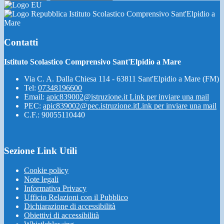
Istituto Scolastico Comprensivo Sant'Elpidio a
Mare
Contatti
Istituto Scolastico Comprensivo Sant'Elpidio a Mare
Via C. A. Dalla Chiesa 114 - 63811 Sant'Elpidio a Mare (FM)
Tel:
07348196600
Email:
apic839002@istruzione.it
Link per inviare una mail
PEC:
apic839002@pec.istruzione.it
Link per inviare una mail
C.F.: 90055110440
Sezione Link Utili
Cookie policy
Note legali
Informativa Privacy
Ufficio Relazioni con il Pubblico
Dichiarazione di accessibilità
Obiettivi di accessibilità