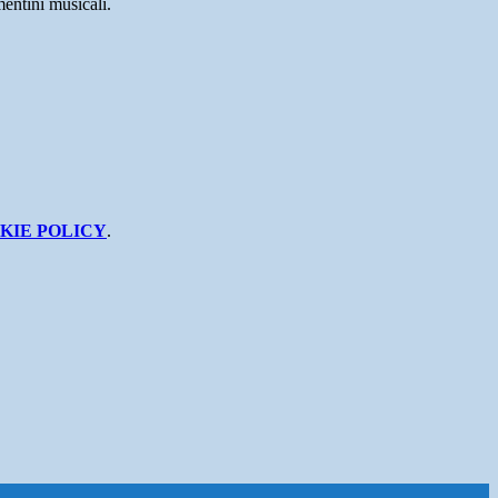
mentini musicali.
KIE POLICY
.