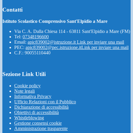
Contatti
Istituto Scolastico Comprensivo Sant'Elpidio a Mare
Via C. A. Dalla Chiesa 114 - 63811 Sant'Elpidio a Mare (FM)
Tel:
07348196600
Email:
apic839002@istruzione.it
Link per inviare una mail
PEC:
apic839002@pec.istruzione.it
Link per inviare una mail
C.F.: 90055110440
Sezione Link Utili
Cookie policy
Note legali
Informativa Privacy
Ufficio Relazioni con il Pubblico
Dichiarazione di accessibilità
Obiettivi di accessibilità
Whistleblowing
Gestione consensi cookie
Amministrazione trasparente