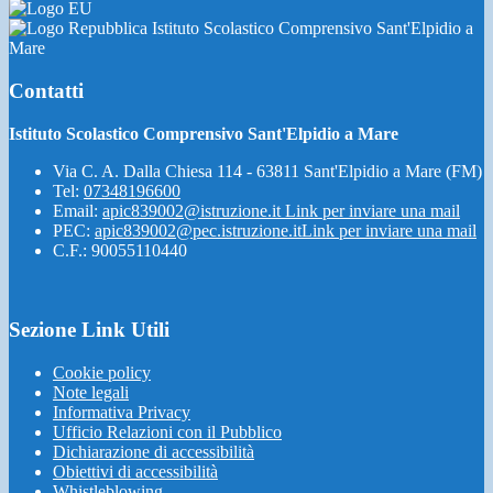
Istituto Scolastico Comprensivo Sant'Elpidio a
Mare
Contatti
Istituto Scolastico Comprensivo Sant'Elpidio a Mare
Via C. A. Dalla Chiesa 114 - 63811 Sant'Elpidio a Mare (FM)
Tel:
07348196600
Email:
apic839002@istruzione.it
Link per inviare una mail
PEC:
apic839002@pec.istruzione.it
Link per inviare una mail
C.F.: 90055110440
Sezione Link Utili
Cookie policy
Note legali
Informativa Privacy
Ufficio Relazioni con il Pubblico
Dichiarazione di accessibilità
Obiettivi di accessibilità
Whistleblowing