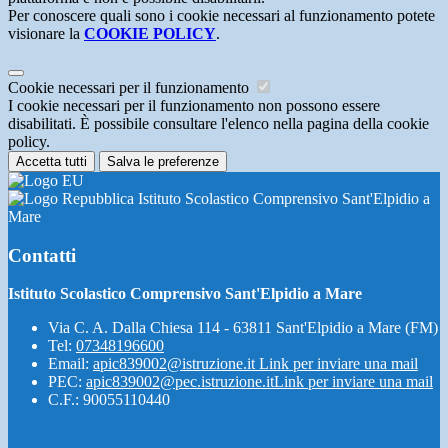
Per conoscere quali sono i cookie necessari al funzionamento potete
visionare la
COOKIE POLICY
.
Cookie necessari per il funzionamento
I cookie necessari per il funzionamento non possono essere
disabilitati. È possibile consultare l'elenco nella pagina della cookie
policy.
Accetta tutti
Salva le preferenze
Istituto Scolastico Comprensivo Sant'Elpidio a
Mare
Contatti
Istituto Scolastico Comprensivo Sant'Elpidio a Mare
Via C. A. Dalla Chiesa 114 - 63811 Sant'Elpidio a Mare (FM)
Tel:
07348196600
Email:
apic839002@istruzione.it
Link per inviare una mail
PEC:
apic839002@pec.istruzione.it
Link per inviare una mail
C.F.: 90055110440