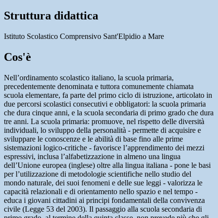
Struttura didattica
Istituto Scolastico Comprensivo Sant'Elpidio a Mare
Cos'è
Nell’ordinamento scolastico italiano, la scuola primaria,
precedentemente denominata e tuttora comunemente chiamata
scuola elementare, fa parte del primo ciclo di istruzione, articolato in
due percorsi scolastici consecutivi e obbligatori: la scuola primaria
che dura cinque anni, e la scuola secondaria di primo grado che dura
tre anni. La scuola primaria: promuove, nel rispetto delle diversità
individuali, lo sviluppo della personalità - permette di acquisire e
sviluppare le conoscenze e le abilità di base fino alle prime
sistemazioni logico-critiche - favorisce l’apprendimento dei mezzi
espressivi, inclusa l’alfabetizzazione in almeno una lingua
dell’Unione europea (inglese) oltre alla lingua italiana - pone le basi
per l’utilizzazione di metodologie scientifiche nello studio del
mondo naturale, dei suoi fenomeni e delle sue leggi - valorizza le
capacità relazionali e di orientamento nello spazio e nel tempo -
educa i giovani cittadini ai principi fondamentali della convivenza
civile (Legge 53 del 2003). Il passaggio alla scuola secondaria di
primo grado, al termine della quinta classe, non prevede più che gli