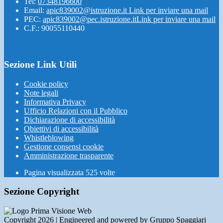
Tel:
07348196600
Email:
apic839002@istruzione.it
Link per inviare una mail
PEC:
apic839002@pec.istruzione.it
Link per inviare una mail
C.F.: 90055110440
Sezione Link Utili
Cookie policy
Note legali
Informativa Privacy
Ufficio Relazioni con il Pubblico
Dichiarazione di accessibilità
Obiettivi di accessibilità
Whistleblowing
Gestione consensi cookie
Amministrazione trasparente
Pagina visualizzata
525
volte
Sezione Copyright
Copyright 2026 | Engineered and powered by Gruppo Spaggiari