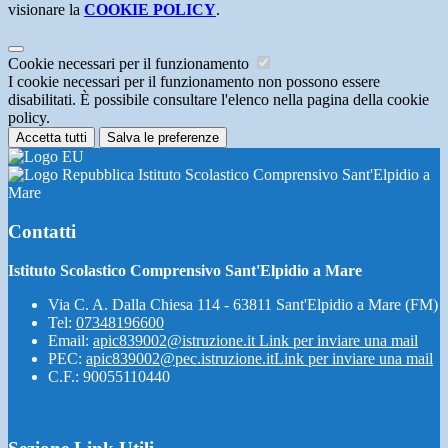
visionare la
COOKIE POLICY
.
Cookie necessari per il funzionamento
I cookie necessari per il funzionamento non possono essere
disabilitati. È possibile consultare l'elenco nella pagina della cookie
policy.
Accetta tutti
Salva le preferenze
Istituto Scolastico Comprensivo Sant'Elpidio a
Mare
Contatti
Istituto Scolastico Comprensivo Sant'Elpidio a Mare
Via C. A. Dalla Chiesa 114 - 63811 Sant'Elpidio a Mare (FM)
Tel:
07348196600
Email:
apic839002@istruzione.it
Link per inviare una mail
PEC:
apic839002@pec.istruzione.it
Link per inviare una mail
C.F.: 90055110440