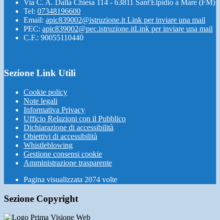
Via C. A. Dalla Chiesa 114 - 63811 Sant'Elpidio a Mare (FM)
Tel:
07348196600
Email:
apic839002@istruzione.it
Link per inviare una mail
PEC:
apic839002@pec.istruzione.it
Link per inviare una mail
C.F.: 90055110440
Sezione Link Utili
Cookie policy
Note legali
Informativa Privacy
Ufficio Relazioni con il Pubblico
Dichiarazione di accessibilità
Obiettivi di accessibilità
Whistleblowing
Gestione consensi cookie
Amministrazione trasparente
Pagina visualizzata
2074
volte
Sezione Copyright