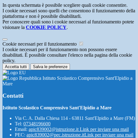
In questa schermata è possibile scegliere quali cookie consentire.
I cookie necessari sono quelli che consentono il funzionamento della
piattaforma e non è possibile disabilitarli.
Per conoscere quali sono i cookie necessari al funzionamento potete
visionare la
COOKIE POLICY
.
Cookie necessari per il funzionamento
I cookie necessari per il funzionamento non possono essere
disabilitati. È possibile consultare l'elenco nella pagina della cookie
policy.
Accetta tutti
Salva le preferenze
Istituto Scolastico Comprensivo Sant'Elpidio a
Mare
Contatti
Istituto Scolastico Comprensivo Sant'Elpidio a Mare
Via C. A. Dalla Chiesa 114 - 63811 Sant'Elpidio a Mare (FM)
Tel:
07348196600
Email:
apic839002@istruzione.it
Link per inviare una mail
PEC:
apic839002@pec.istruzione.it
Link per inviare una mail