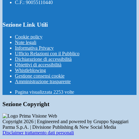
C.F.: 90055110440
Sezione Link Utili
Cookie policy
Note legali
Informativa Privacy
Ufficio Relazioni con il Pubblico
Dichiarazione di accessibilità
Obiettivi di accessibilità
Whistleblowing
Gestione consensi cookie
Amministrazione trasparente
Pagina visualizzata
2253
volte
Sezione Copyright
Copyright 2026 | Engineered and powered by Gruppo Spaggiari
Parma S.p.A. | Divisione Publishing & New Social Media
Disclaimer trattamento dati personali