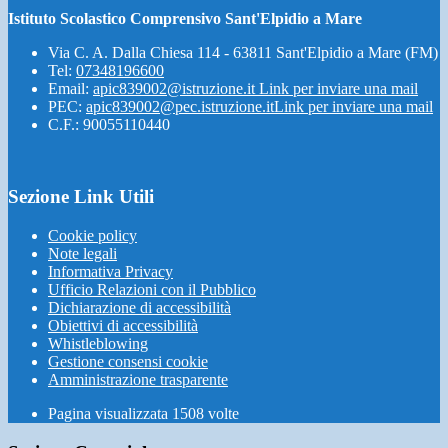
Istituto Scolastico Comprensivo Sant'Elpidio a Mare
Via C. A. Dalla Chiesa 114 - 63811 Sant'Elpidio a Mare (FM)
Tel:
07348196600
Email:
apic839002@istruzione.it
Link per inviare una mail
PEC:
apic839002@pec.istruzione.it
Link per inviare una mail
C.F.: 90055110440
Sezione Link Utili
Cookie policy
Note legali
Informativa Privacy
Ufficio Relazioni con il Pubblico
Dichiarazione di accessibilità
Obiettivi di accessibilità
Whistleblowing
Gestione consensi cookie
Amministrazione trasparente
Pagina visualizzata
1508
volte