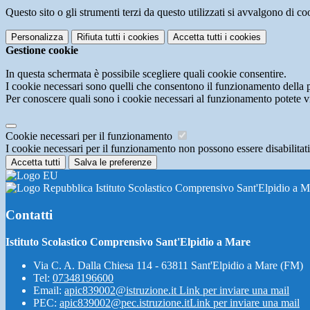
Questo sito o gli strumenti terzi da questo utilizzati si avvalgono di coo
Personalizza
Rifiuta tutti
i cookies
Accetta tutti
i cookies
Gestione cookie
In questa schermata è possibile scegliere quali cookie consentire.
I cookie necessari sono quelli che consentono il funzionamento della pi
Per conoscere quali sono i cookie necessari al funzionamento potete v
Cookie necessari per il funzionamento
I cookie necessari per il funzionamento non possono essere disabilitati.
Accetta tutti
Salva le preferenze
Istituto Scolastico Comprensivo Sant'Elpidio a M
Contatti
Istituto Scolastico Comprensivo Sant'Elpidio a Mare
Via C. A. Dalla Chiesa 114 - 63811 Sant'Elpidio a Mare (FM)
Tel:
07348196600
Email:
apic839002@istruzione.it
Link per inviare una mail
PEC:
apic839002@pec.istruzione.it
Link per inviare una mail