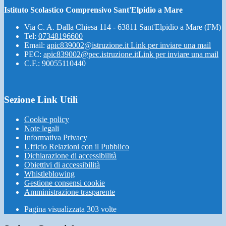
Istituto Scolastico Comprensivo Sant'Elpidio a Mare
Via C. A. Dalla Chiesa 114 - 63811 Sant'Elpidio a Mare (FM)
Tel:
07348196600
Email:
apic839002@istruzione.it
Link per inviare una mail
PEC:
apic839002@pec.istruzione.it
Link per inviare una mail
C.F.: 90055110440
Sezione Link Utili
Cookie policy
Note legali
Informativa Privacy
Ufficio Relazioni con il Pubblico
Dichiarazione di accessibilità
Obiettivi di accessibilità
Whistleblowing
Gestione consensi cookie
Amministrazione trasparente
Pagina visualizzata
303
volte