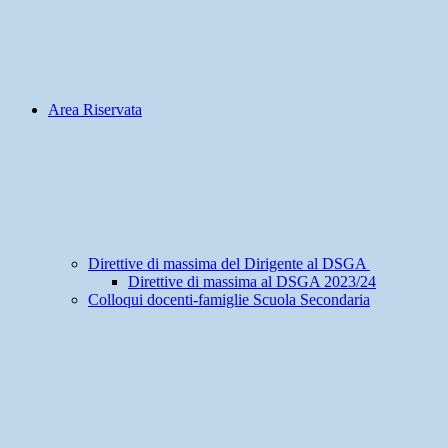
Area Riservata
Direttive di massima del Dirigente al DSGA
Direttive di massima al DSGA 2023/24
Colloqui docenti-famiglie Scuola Secondaria