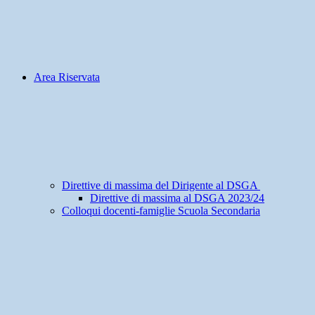
Area Riservata
Direttive di massima del Dirigente al DSGA
Direttive di massima al DSGA 2023/24
Colloqui docenti-famiglie Scuola Secondaria