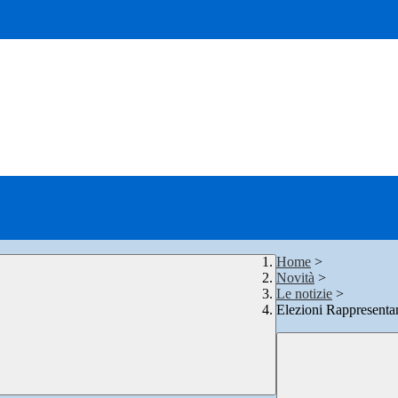
Home
>
Novità
>
Le notizie
>
Elezioni Rappresentan