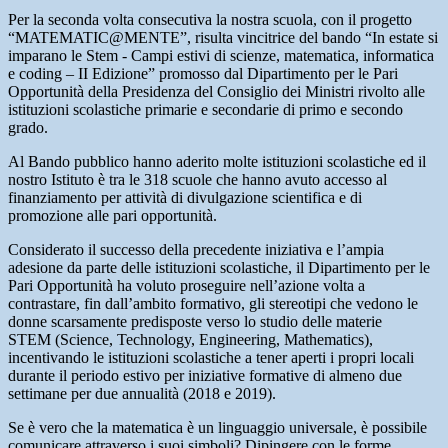
Per la seconda volta consecutiva la nostra scuola, con il progetto
“MATEMATIC@MENTE”, risulta vincitrice del bando “In estate si
imparano le Stem - Campi estivi di scienze, matematica, informatica
e coding – II Edizione” promosso dal Dipartimento per le Pari
Opportunità della Presidenza del Consiglio dei Ministri rivolto alle
istituzioni scolastiche primarie e secondarie di primo e secondo
grado.
Al Bando pubblico hanno aderito molte istituzioni scolastiche ed il
nostro Istituto è tra le 318 scuole che hanno avuto accesso al
finanziamento per attività di divulgazione scientifica e di
promozione alle pari opportunità.
Considerato il successo della precedente iniziativa e l’ampia
adesione da parte delle istituzioni scolastiche, il Dipartimento per le
Pari Opportunità ha voluto proseguire nell’azione volta a
contrastare, fin dall’ambito formativo, gli stereotipi che vedono le
donne scarsamente predisposte verso lo studio delle materie
STEM (Science, Technology, Engineering, Mathematics),
incentivando le istituzioni scolastiche a tener aperti i propri locali
durante il periodo estivo per iniziative formative di almeno due
settimane per due annualità (2018 e 2019).
Se è vero che la matematica è un linguaggio universale, è possibile
comunicare attraverso i suoi simboli? Dipingere con le forme