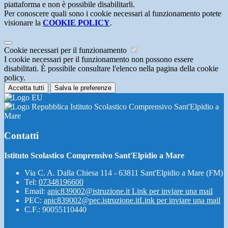
piattaforma e non è possibile disabilitarli.
Per conoscere quali sono i cookie necessari al funzionamento potete
visionare la
COOKIE POLICY
.
Cookie necessari per il funzionamento
I cookie necessari per il funzionamento non possono essere
disabilitati. È possibile consultare l'elenco nella pagina della cookie
policy.
Accetta tutti
Salva le preferenze
Istituto Scolastico Comprensivo Sant'Elpidio a
Mare
Contatti
Istituto Scolastico Comprensivo Sant'Elpidio a Mare
Via C. A. Dalla Chiesa 114 - 63811 Sant'Elpidio a Mare (FM)
Tel:
07348196600
Email:
apic839002@istruzione.it
Link per inviare una mail
PEC:
apic839002@pec.istruzione.it
Link per inviare una mail
C.F.: 90055110440