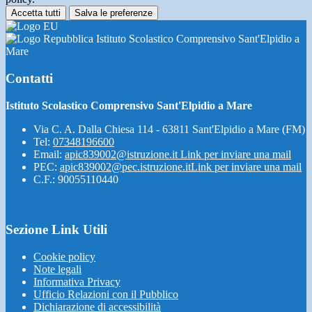
Accetta tutti
Salva le preferenze
Istituto Scolastico Comprensivo Sant'Elpidio a
Mare
Contatti
Istituto Scolastico Comprensivo Sant'Elpidio a Mare
Via C. A. Dalla Chiesa 114 - 63811 Sant'Elpidio a Mare (FM)
Tel:
07348196600
Email:
apic839002@istruzione.it
Link per inviare una mail
PEC:
apic839002@pec.istruzione.it
Link per inviare una mail
C.F.: 90055110440
Sezione Link Utili
Cookie policy
Note legali
Informativa Privacy
Ufficio Relazioni con il Pubblico
Dichiarazione di accessibilità