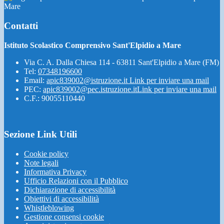
Mare
Contatti
Istituto Scolastico Comprensivo Sant'Elpidio a Mare
Via C. A. Dalla Chiesa 114 - 63811 Sant'Elpidio a Mare (FM)
Tel:
07348196600
Email:
apic839002@istruzione.it
Link per inviare una mail
PEC:
apic839002@pec.istruzione.it
Link per inviare una mail
C.F.: 90055110440
Sezione Link Utili
Cookie policy
Note legali
Informativa Privacy
Ufficio Relazioni con il Pubblico
Dichiarazione di accessibilità
Obiettivi di accessibilità
Whistleblowing
Gestione consensi cookie