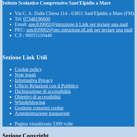
Istituto Scolastico Comprensivo Sant'Elpidio a Mare
Via C. A. Dalla Chiesa 114 - 63811 Sant'Elpidio a Mare (FM)
Tel:
07348196600
Email:
apic839002@istruzione.it
Link per inviare una mail
PEC:
apic839002@pec.istruzione.it
Link per inviare una mail
C.F.: 90055110440
Sezione Link Utili
Cookie policy
Note legali
Informativa Privacy
Ufficio Relazioni con il Pubblico
Dichiarazione di accessibilità
Obiettivi di accessibilità
Whistleblowing
Gestione consensi cookie
Amministrazione trasparente
Pagina visualizzata
5309
volte
Sezione Copyright