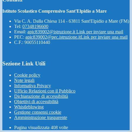
Istituto Scolastico Comprensivo Sant'Elpidio a Mare
Via C. A. Dalla Chiesa 114 - 63811 Sant'Elpidio a Mare (FM)
Tel:
07348196600
Email:
apic839002@istruzione.it
Link per inviare una mail
PEC:
apic839002@pec.istruzione.it
Link per inviare una mail
C.F.: 90055110440
Sezione Link Utili
Cookie policy
Note legali
Informativa Privacy
Ufficio Relazioni con il Pubblico
Dichiarazione di accessibilità
Obiettivi di accessibilità
Whistleblowing
Gestione consensi cookie
Amministrazione trasparente
Pagina visualizzata
408
volte