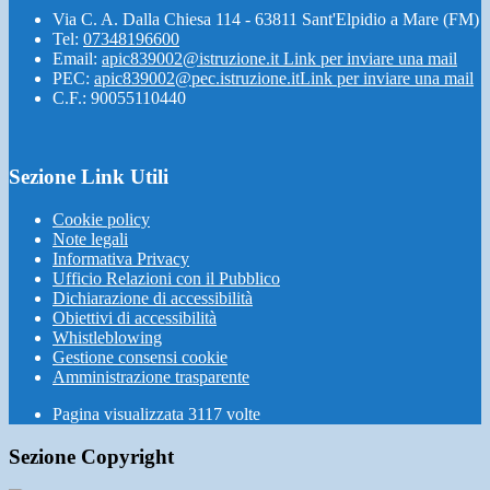
Via C. A. Dalla Chiesa 114 - 63811 Sant'Elpidio a Mare (FM)
Tel:
07348196600
Email:
apic839002@istruzione.it
Link per inviare una mail
PEC:
apic839002@pec.istruzione.it
Link per inviare una mail
C.F.: 90055110440
Sezione Link Utili
Cookie policy
Note legali
Informativa Privacy
Ufficio Relazioni con il Pubblico
Dichiarazione di accessibilità
Obiettivi di accessibilità
Whistleblowing
Gestione consensi cookie
Amministrazione trasparente
Pagina visualizzata
3117
volte
Sezione Copyright