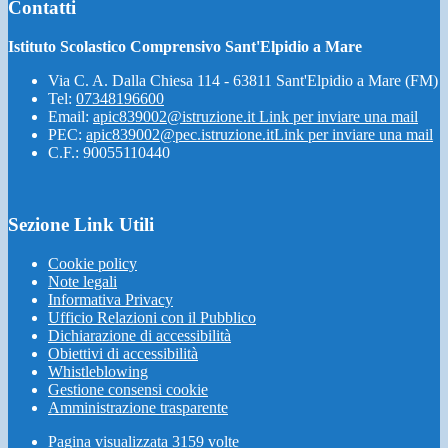
Contatti
Istituto Scolastico Comprensivo Sant'Elpidio a Mare
Via C. A. Dalla Chiesa 114 - 63811 Sant'Elpidio a Mare (FM)
Tel:
07348196600
Email:
apic839002@istruzione.it
Link per inviare una mail
PEC:
apic839002@pec.istruzione.it
Link per inviare una mail
C.F.: 90055110440
Sezione Link Utili
Cookie policy
Note legali
Informativa Privacy
Ufficio Relazioni con il Pubblico
Dichiarazione di accessibilità
Obiettivi di accessibilità
Whistleblowing
Gestione consensi cookie
Amministrazione trasparente
Pagina visualizzata
3159
volte