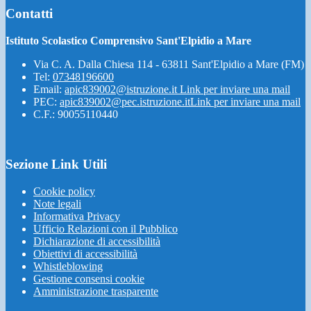
Contatti
Istituto Scolastico Comprensivo Sant'Elpidio a Mare
Via C. A. Dalla Chiesa 114 - 63811 Sant'Elpidio a Mare (FM)
Tel:
07348196600
Email:
apic839002@istruzione.it
Link per inviare una mail
PEC:
apic839002@pec.istruzione.it
Link per inviare una mail
C.F.: 90055110440
Sezione Link Utili
Cookie policy
Note legali
Informativa Privacy
Ufficio Relazioni con il Pubblico
Dichiarazione di accessibilità
Obiettivi di accessibilità
Whistleblowing
Gestione consensi cookie
Amministrazione trasparente