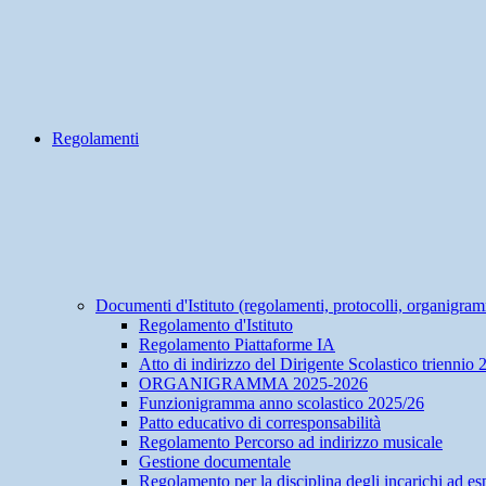
Regolamenti
Documenti d'Istituto (regolamenti, protocolli, organigra
Regolamento d'Istituto
Regolamento Piattaforme IA
Atto di indirizzo del Dirigente Scolastico triennio
ORGANIGRAMMA 2025-2026
Funzionigramma anno scolastico 2025/26
Patto educativo di corresponsabilità
Regolamento Percorso ad indirizzo musicale
Gestione documentale
Regolamento per la disciplina degli incarichi ad esp