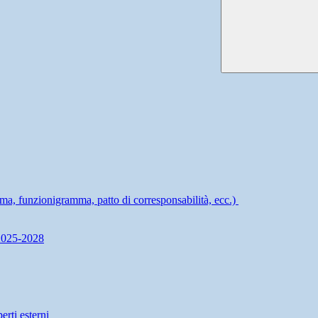
mma, funzionigramma, patto di corresponsabilità, ecc.)
 2025-2028
erti esterni