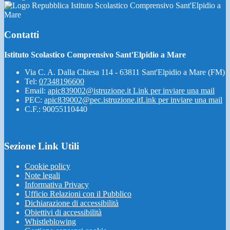
Istituto Scolastico Comprensivo Sant'Elpidio a
Mare
Contatti
Istituto Scolastico Comprensivo Sant'Elpidio a Mare
Via C. A. Dalla Chiesa 114 - 63811 Sant'Elpidio a Mare (FM)
Tel:
07348196600
Email:
apic839002@istruzione.it
Link per inviare una mail
PEC:
apic839002@pec.istruzione.it
Link per inviare una mail
C.F.: 90055110440
Sezione Link Utili
Cookie policy
Note legali
Informativa Privacy
Ufficio Relazioni con il Pubblico
Dichiarazione di accessibilità
Obiettivi di accessibilità
Whistleblowing