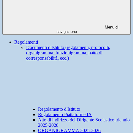
Menu di
navigazione
Regolamenti
Documenti d'Istituto (regolamenti, protocolli,
organigramma, funzionigramma, patto di
corresponsabilità, ecc.)
Regolamento d'Istituto
Regolamento Piattaforme IA
Atto di indirizzo del Dirigente Scolastico triennio
2025-2028
ORGANIGRAMMA 2025-2026