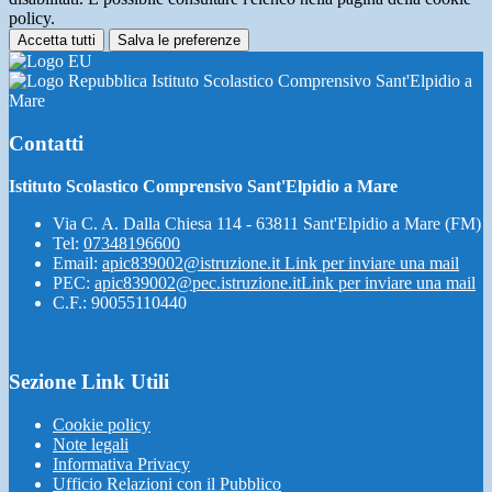
policy.
Accetta tutti
Salva le preferenze
Istituto Scolastico Comprensivo Sant'Elpidio a
Mare
Contatti
Istituto Scolastico Comprensivo Sant'Elpidio a Mare
Via C. A. Dalla Chiesa 114 - 63811 Sant'Elpidio a Mare (FM)
Tel:
07348196600
Email:
apic839002@istruzione.it
Link per inviare una mail
PEC:
apic839002@pec.istruzione.it
Link per inviare una mail
C.F.: 90055110440
Sezione Link Utili
Cookie policy
Note legali
Informativa Privacy
Ufficio Relazioni con il Pubblico