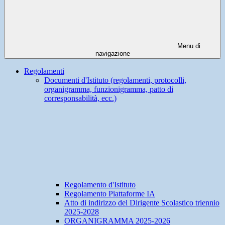
Menu di
navigazione
Regolamenti
Documenti d'Istituto (regolamenti, protocolli,
organigramma, funzionigramma, patto di
corresponsabilità, ecc.)
Regolamento d'Istituto
Regolamento Piattaforme IA
Atto di indirizzo del Dirigente Scolastico triennio
2025-2028
ORGANIGRAMMA 2025-2026