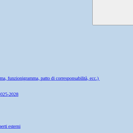
mma, funzionigramma, patto di corresponsabilità, ecc.)
 2025-2028
erti esterni