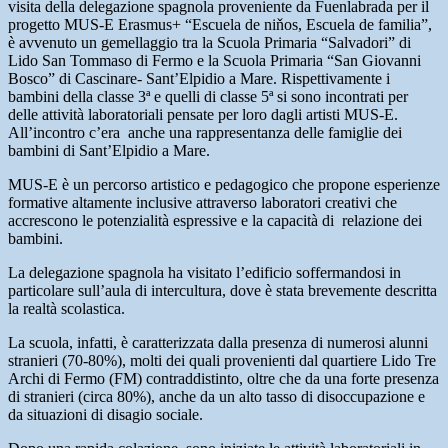
visita della delegazione spagnola proveniente da Fuenlabrada per il
progetto MUS-E Erasmus+ “Escuela de niňos, Escuela de familia”,
è avvenuto un gemellaggio tra la Scuola Primaria “Salvadori” di
Lido San Tommaso di Fermo e la Scuola Primaria “San Giovanni
Bosco” di Cascinare- Sant’Elpidio a Mare. Rispettivamente i
bambini della classe 3ª e quelli di classe 5ª si sono incontrati per
delle attività laboratoriali pensate per loro dagli artisti MUS-E.
All’incontro c’era anche una rappresentanza delle famiglie dei
bambini di Sant’Elpidio a Mare.
MUS-E è un percorso artistico e pedagogico che propone esperienze
formative altamente inclusive attraverso laboratori creativi che
accrescono le potenzialità espressive e la capacità di relazione dei
bambini.
La delegazione spagnola ha visitato l’edificio soffermandosi in
particolare sull’aula di intercultura, dove è stata brevemente descritta
la realtà scolastica.
La scuola, infatti, è caratterizzata dalla presenza di numerosi alunni
stranieri (70-80%), molti dei quali provenienti dal quartiere Lido Tre
Archi di Fermo (FM) contraddistinto, oltre che da una forte presenza
di stranieri (circa 80%), anche da un alto tasso di disoccupazione e
da situazioni di disagio sociale.