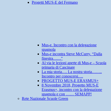
Progetti MUS-E del Fermano
Mus-e. Incontro con la delegazione
spagnola
Mus-e incontra Steve McCurry. “Dalla
finestra……”
Al via le lezioni aperte di Mus-e – Scuola
primaria di Cascinare
La mia storia…. La nostra storia……..
Incontro per conoscersi….
PROGETTO MUS-E ERASMUS+
8 Novembre 2018, Progetto MUS-E
Erasmus+, incontro con la delegazione
spagnola e con …… SEMAPP!
Rete Nazionale Scuole Green