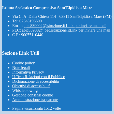
Istituto Scolastico Comprensivo Sant'Elpidio a Mare
Via C. A. Dalla Chiesa 114 - 63811 Sant'Elpidio a Mare (FM)
Tel:
07348196600
Email:
apic839002@istruzione.it
Link per inviare una mail
PEC:
apic839002@pec.istruzione.it
Link per inviare una mail
C.F.: 90055110440
Sezione Link Utili
Cookie policy
Note legali
Informativa Privacy
Ufficio Relazioni con il Pubblico
Dichiarazione di accessibilità
Obiettivi di accessibilità
Whistleblowing
Gestione consensi cookie
Amministrazione trasparente
Pagina visualizzata
1512
volte