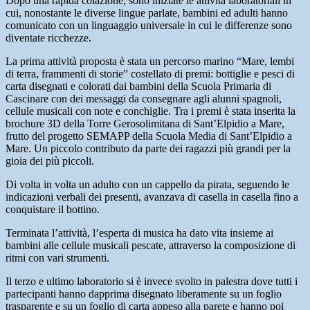
Dopo una rapida colazione, sono iniziate le attività laboratoriali in
cui, nonostante le diverse lingue parlate, bambini ed adulti hanno
comunicato con un linguaggio universale in cui le differenze sono
diventate ricchezze.
La prima attività proposta è stata un percorso marino “Mare, lembi
di terra, frammenti di storie” costellato di premi: bottiglie e pesci di
carta disegnati e colorati dai bambini della Scuola Primaria di
Cascinare con dei messaggi da consegnare agli alunni spagnoli,
cellule musicali con note e conchiglie. Tra i premi è stata inserita la
brochure 3D della Torre Gerosolimitana di Sant’Elpidio a Mare,
frutto del progetto SEMAPP della Scuola Media di Sant’Elpidio a
Mare. Un piccolo contributo da parte dei ragazzi più grandi per la
gioia dei più piccoli.
Di volta in volta un adulto con un cappello da pirata, seguendo le
indicazioni verbali dei presenti, avanzava di casella in casella fino a
conquistare il bottino.
Terminata l’attività, l’esperta di musica ha dato vita insieme ai
bambini alle cellule musicali pescate, attraverso la composizione di
ritmi con vari strumenti.
Il terzo e ultimo laboratorio si è invece svolto in palestra dove tutti i
partecipanti hanno dapprima disegnato liberamente su un foglio
trasparente e su un foglio di carta appeso alla parete e hanno poi