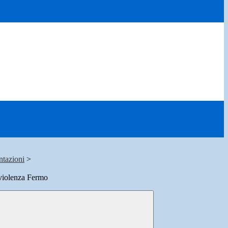
ntazioni
>
iviolenza Fermo