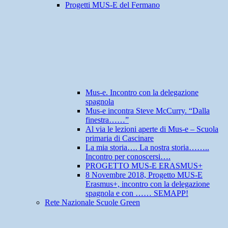
Progetti MUS-E del Fermano
Mus-e. Incontro con la delegazione
spagnola
Mus-e incontra Steve McCurry. “Dalla
finestra……”
Al via le lezioni aperte di Mus-e – Scuola
primaria di Cascinare
La mia storia…. La nostra storia……..
Incontro per conoscersi….
PROGETTO MUS-E ERASMUS+
8 Novembre 2018, Progetto MUS-E
Erasmus+, incontro con la delegazione
spagnola e con …… SEMAPP!
Rete Nazionale Scuole Green