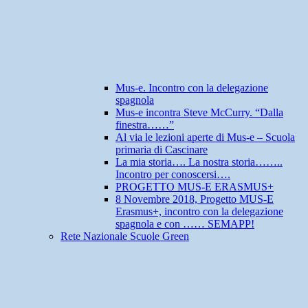
Mus-e. Incontro con la delegazione
spagnola
Mus-e incontra Steve McCurry. “Dalla
finestra……”
Al via le lezioni aperte di Mus-e – Scuola
primaria di Cascinare
La mia storia…. La nostra storia……..
Incontro per conoscersi….
PROGETTO MUS-E ERASMUS+
8 Novembre 2018, Progetto MUS-E
Erasmus+, incontro con la delegazione
spagnola e con …… SEMAPP!
Rete Nazionale Scuole Green