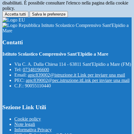
disabilitati. È possibile consultare l'elenco nella pagina della cookie
policy.
Accetta tutti
Salva le preferenze
Istituto Scolastico Comprensivo Sant'Elpidio a
Mare
Contatti
Istituto Scolastico Comprensivo Sant'Elpidio a Mare
Via C. A. Dalla Chiesa 114 - 63811 Sant'Elpidio a Mare (FM)
Tel:
07348196600
Email:
apic839002@istruzione.it
Link per inviare una mail
PEC:
apic839002@pec.istruzione.it
Link per inviare una mail
C.F.: 90055110440
Sezione Link Utili
Cookie policy
Note legali
Informativa Privacy