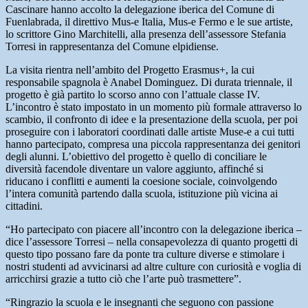
Cascinare hanno accolto la delegazione iberica del Comune di
Fuenlabrada, il direttivo Mus-e Italia, Mus-e Fermo e le sue artiste,
lo scrittore Gino Marchitelli, alla presenza dell’assessore Stefania
Torresi in rappresentanza del Comune elpidiense.
La visita rientra nell’ambito del Progetto Erasmus+, la cui
responsabile spagnola è Anabel Dominguez. Di durata triennale, il
progetto è già partito lo scorso anno con l’attuale classe IV.
L’incontro è stato impostato in un momento più formale attraverso lo
scambio, il confronto di idee e la presentazione della scuola, per poi
proseguire con i laboratori coordinati dalle artiste Muse-e a cui tutti
hanno partecipato, compresa una piccola rappresentanza dei genitori
degli alunni. L’obiettivo del progetto è quello di conciliare le
diversità facendole diventare un valore aggiunto, affinché si
riducano i conflitti e aumenti la coesione sociale, coinvolgendo
l’intera comunità partendo dalla scuola, istituzione più vicina ai
cittadini.
“Ho partecipato con piacere all’incontro con la delegazione iberica –
dice l’assessore Torresi – nella consapevolezza di quanto progetti di
questo tipo possano fare da ponte tra culture diverse e stimolare i
nostri studenti ad avvicinarsi ad altre culture con curiosità e voglia di
arricchirsi grazie a tutto ciò che l’arte può trasmettere”.
“Ringrazio la scuola e le insegnanti che seguono con passione