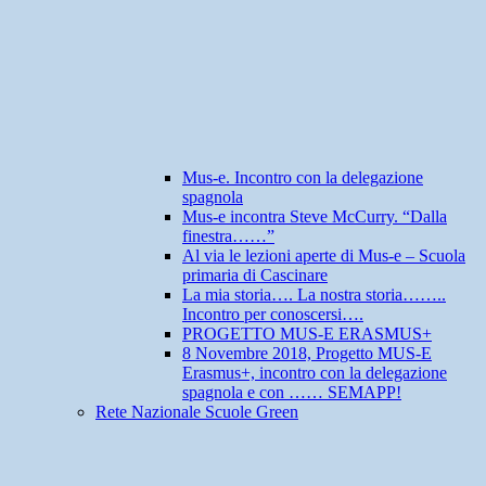
Mus-e. Incontro con la delegazione
spagnola
Mus-e incontra Steve McCurry. “Dalla
finestra……”
Al via le lezioni aperte di Mus-e – Scuola
primaria di Cascinare
La mia storia…. La nostra storia……..
Incontro per conoscersi….
PROGETTO MUS-E ERASMUS+
8 Novembre 2018, Progetto MUS-E
Erasmus+, incontro con la delegazione
spagnola e con …… SEMAPP!
Rete Nazionale Scuole Green